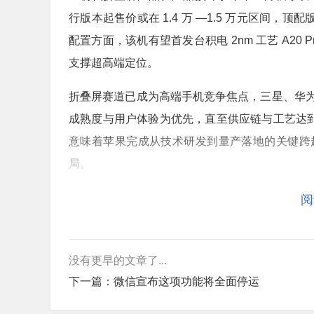
行版本起售价或在 1.4 万 —1.5 万元区间，顶配
配置方面，该机有望首发台积电 2nm 工艺 A2
支撑超高端定位。
折叠屏赛道已成为高端手机竞争焦点，三星、华
成熟度与用户体验为优先，直至供应链与工艺达到其标
意味着苹果完成从技术研发到量产落地的关键跨
局。
供应链观察人士指出，折叠屏量产仍面临良率爬
阅
但试产启动本身已释放明确信号：苹果正式进军
幕、铰链、散热等产业链升级。
没有更早的文章了...
随着试产推进，更多产品细节将逐步曝光。对于
下一篇：
微信宣布这项功能将全面停运
折叠屏的体验标准，推动智能手机形态进入新一