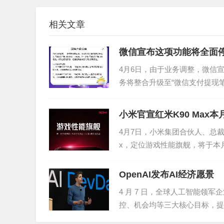
标签:
苹果手机
相关文章
微信宣布这项功能将全面
4月6日，由于业务调整，微信宣
务将整合升级至“微信支付提现
兑换奖品，已...
小米官宣红米K90 Max本
4月7日，小米集团合伙人、总裁、
x，定位游戏性能旗舰，将于本
段的游戏表现，竞...
OpenAI发布AI经济愿景
4 月 7 日，全球人工智能领军
控、机会均等三大核心目标，提
为 AI...