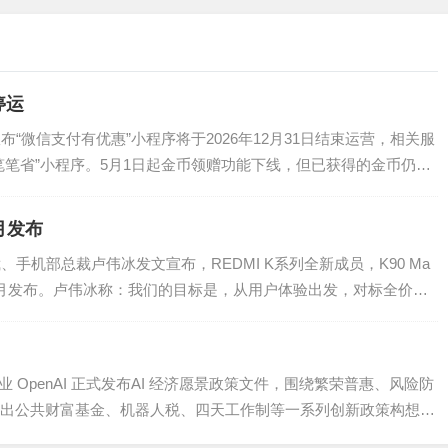
停运
布“微信支付有优惠”小程序将于2026年12月31日结束运营，相关服
笔笔省”小程序。5月1日起金币领赠功能下线，但已获得的金币仍可
月发布
手机部总裁卢伟冰发文宣布，REDMI K系列全新成员，K90 Ma
月发布。卢伟冰称：我们的目标是，从用户体验出发，对标全价位
企业 OpenAI 正式发布AI 经济愿景政策文件，围绕繁荣普惠、风险防
出公共财富基金、机器人税、四天工作制等一系列创新政策构想，