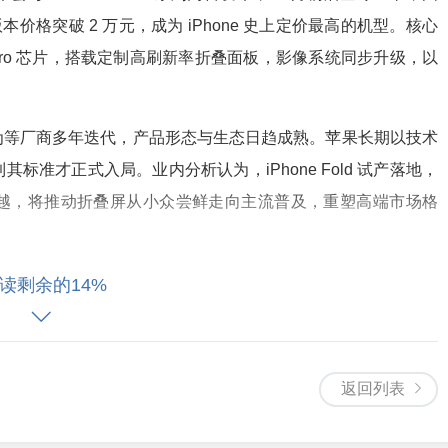
版本价格突破 2 万元，成为 iPhone 史上定价最高的机型。核心
0 Pro 芯片，搭载定制高刷新率折叠面板，影像系统同步升级，以
为等厂商多年迭代，产品形态与生态日趋成熟。苹果长期以技术
准才正式入局。业内分析认为，iPhone Fold 试产落地，
越，将推动折叠屏从小众尝鲜走向主流普及，重塑高端市场格
坡、零部件供应稳定性等挑战，苹果或根据试产数据微调节奏。
读剩余的14%
折叠屏赛道，以其品牌力与生态优势，有望带动整机设计、屏
返回列表
消费者与行业而言，苹果入场不仅带来一款新品，更将重新定义
轮创新周期。